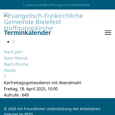
webmaster@hoffnungskirche-bielefeld.de
Terminkalender
Nach Jahr
Nach Monat
Nach Woche
Heute
Karfreitagsgottesdienst mit Abendmahl
Freitag, 18. April 2025, 10:00
Aufrufe
: 649
© 2026 mit freundlicher Unterstützung des Arbeitskreis
Internet im BEFG