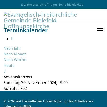
webmaster@hoffnungskirche-bielefeld.de
Terminkalender
Nach Jahr
Nach Monat
Nach Woche
Heute
Adventskonzert
Samstag, 30. November 2024, 19:00
Aufrufe
: 702
© 2026 mit freundlicher Unterstützung des Arbeitskreis
Internet im BEFG